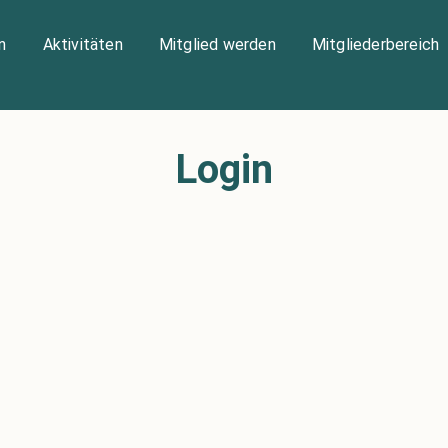
n
Aktivitäten
Mitglied werden
Mitgliederbereich
Login
Benutzername oder E-Mail
*
Passwort
*
Angemeldet bleiben